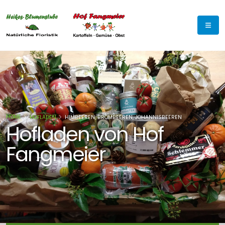
HOME
HOFLADEN
HIMBEEREN, BROMBEEREN, JOHANNISBEEREN
Hofladen von Hof
Fangmeier