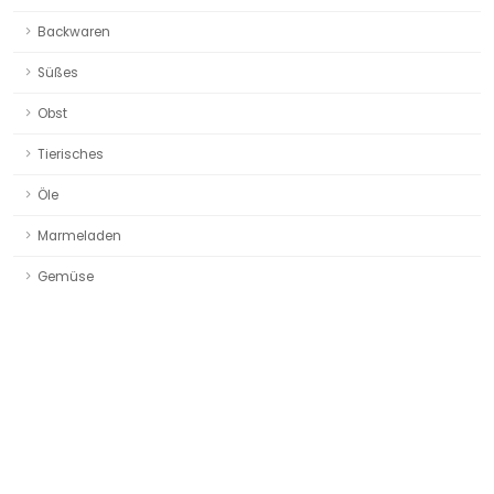
Backwaren
Süßes
Obst
Tierisches
FLEISCHPRODUKTE
Landschlachterei Heyn aus Erfde
Öle
Marmeladen
Gemüse