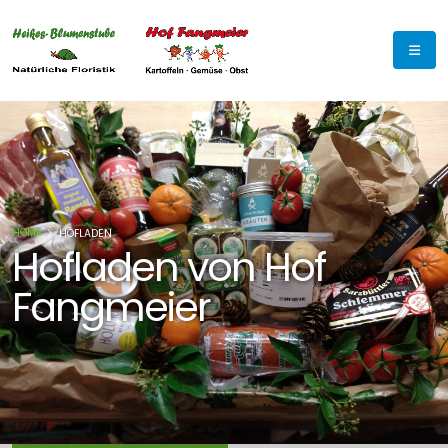
HOME
HOFLADEN
Hofladen von Hof
Fangmeier