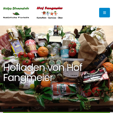
HOME
HOFLADEN
FEINKÄSEREI SARZBÜTTEL
Hofladen von Hof
Fangmeier