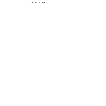
Gemüse
FLEISCHP
Landsc